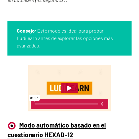
Consejo
: Este modo es ideal para probar
Ludilearn antes de explorar las opciones más
avanzadas.
Modo automático basado en el
cuestionario HEXAD-12