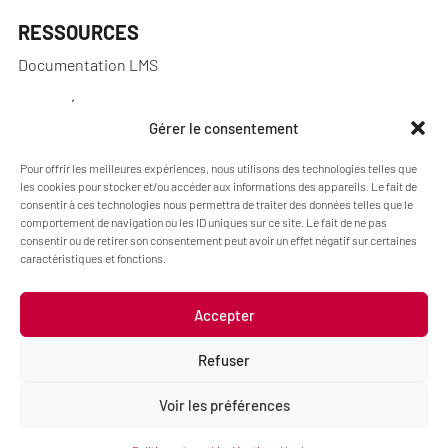
RESSOURCES
Documentation LMS
NOS RÉALISATIONS
Gérer le consentement
Réalisations
Pour offrir les meilleures expériences, nous utilisons des technologies telles que
les cookies pour stocker et/ou accéder aux informations des appareils. Le fait de
consentir à ces technologies nous permettra de traiter des données telles que le
comportement de navigation ou les ID uniques sur ce site. Le fait de ne pas
A PROPOS
consentir ou de retirer son consentement peut avoir un effet négatif sur certaines
caractéristiques et fonctions.
Blog Pimenko: Experiencia en e-learning y LMS
¿Quiénes somos?
Accepter
Refuser
Voir les préférences