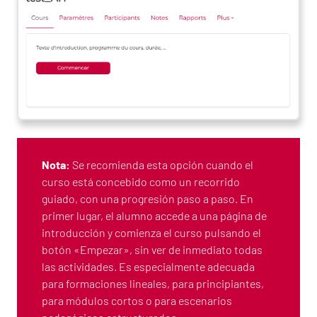
Nota:
Se recomienda esta opción cuando el
curso está concebido como un recorrido
guiado, con una progresión paso a paso. En
primer lugar, el alumno accede a una página de
introducción y comienza el curso pulsando el
botón «Empezar», sin ver de inmediato todas
las actividades. Es especialmente adecuada
para formaciones lineales, para principiantes,
para módulos cortos o para escenarios