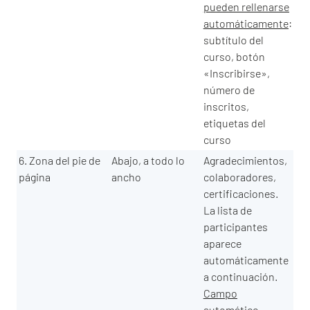
pueden rellenarse
automáticamente
:
subtítulo del
curso, botón
«Inscribirse»,
número de
inscritos,
etiquetas del
curso
6. Zona del pie de
Abajo, a todo lo
Agradecimientos,
página
ancho
colaboradores,
certificaciones.
La lista de
participantes
aparece
automáticamente
a continuación.
Campo
automático