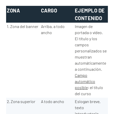
ZONA
CARGO
EJEMPLO DE
CONTENIDO
1. Zona del banner
Arriba, a todo
Imagen de
ancho
portada o vídeo.
El título y los
campos
personalizados se
muestran
automáticamente
a continuación.
Campo
automático
posible
: el título
del curso
2. Zona superior
A todo ancho
Eslogan breve,
texto
introductorio