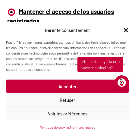
Mantener el acceso de los usuarios
registrados
Gérer le consentement
Si esta opción está en
«No»
, se suspenderán todas las
Pour offrir les meilleures expériences, nous utilisons des technologies telles que
les cookies pour stocker et/ou accéder aux informations des appareils. Le fait de
inscripciones existentes realizadas mediante este método
consentir à ces technologies nous permettra de traiter des données telles que le
y el curso dejará de estar disponible para dichos alumnos.
comportement de navigation ou les ID uniques sur ce site. Le fait de ne pas
Si está en
«Sí»
y la opción «Permitir nuevas
consentir ou de retirer son consentement peut avoir un effet négatif sur certaines
caractéristiques et fonctions.
inscripciones» está en
«No»
, solo los alumnos ya
inscritos podrán acceder al curso.
Accepter
Refuser
Clave de registro
Voir les préférences
Proteja el acceso al curso con una contraseña. Los
Politique de cookies
Mentions légales
alumnos deberán introducirlo una sola vez al inscribirse.