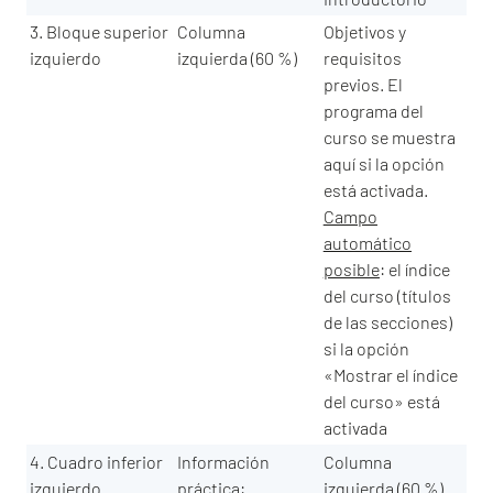
3. Bloque superior
Columna
Objetivos y
izquierdo
izquierda (60 %)
requisitos
previos. El
programa del
curso se muestra
aquí si la opción
está activada.
Campo
automático
posible
: el índice
del curso (títulos
de las secciones)
si la opción
«Mostrar el índice
del curso» está
activada
4. Cuadro inferior
Información
Columna
izquierdo
práctica:
izquierda (60 %)