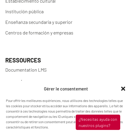
Establecimiento cultural
Institución pública
Enseñanza secundaria y superior
Centros de formación y empresas
RESSOURCES
Documentation LMS
NOS RÉALISATIONS
Gérer le consentement
Réalisations
Pour offrir les meilleures expériences, nous utilisons des technologies telles que
les cookies pour stocker et/ou accéder aux informations des appareils. Le fait de
consentir à ces technologies nous permettra de traiter des données telles que le
comportement de navigation ou les ID uniques sur ce site. Le fait de ne pas
A PROPOS
consentir ou de retirer son consentement peut avoir un effet négatif sur certaines
caractéristiques et fonctions.
Blog Pimenko: Experiencia en e-learning y LMS