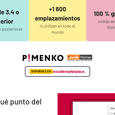
+1 600
e 3.4 o
100 % g
emplazamientos
erior
código ab
lo utilizan en todo el
Git
s posteriores
mundo
moodlemarketplace.
DISPONIBLE EN
ué punto del