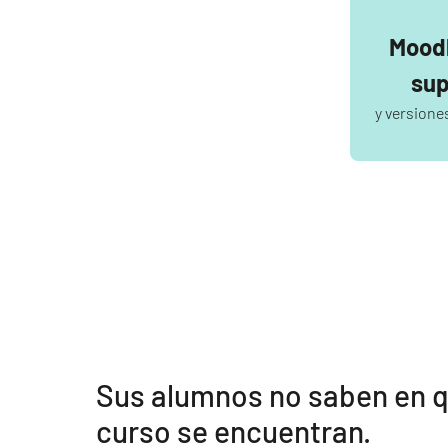
Moodl
sup
y versione
Sus alumnos no saben en q
curso se encuentran.