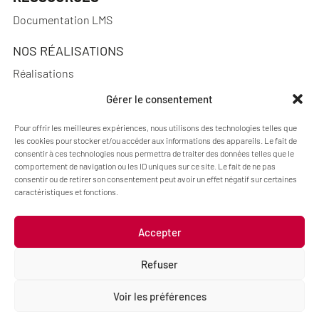
Documentation LMS
NOS RÉALISATIONS
Réalisations
Gérer le consentement
Pour offrir les meilleures expériences, nous utilisons des technologies telles que
A PROPOS
les cookies pour stocker et/ou accéder aux informations des appareils. Le fait de
consentir à ces technologies nous permettra de traiter des données telles que le
Actualités
comportement de navigation ou les ID uniques sur ce site. Le fait de ne pas
consentir ou de retirer son consentement peut avoir un effet négatif sur certaines
Qui sommes-nous ?
caractéristiques et fonctions.
Accepter
Mentions légales
Politique de cookies (UE)
Refuser
Code : Jérôme Chanteclair
Design : Camille Frégier
Voir les préférences