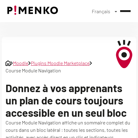
Français
Skip
to
content
Moodle
Plugins Moodle Marketplace
Course Module Navigation
Donnez à vos apprenants
un plan de cours toujours
accessible en un seul bloc
Course Module Navigation affiche un sommaire complet du
cours dans un bloc latéral : toutes les sections, toutes les
activités, avec accès direct en un clic et indicateurs