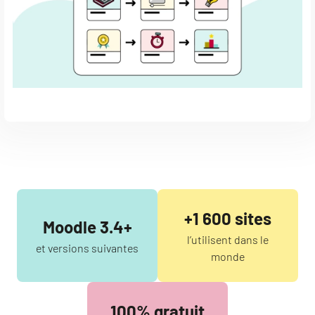
+1 600 sites
Moodle 3.4+
l’utilisent dans le
et versions suivantes
monde
100% gratuit