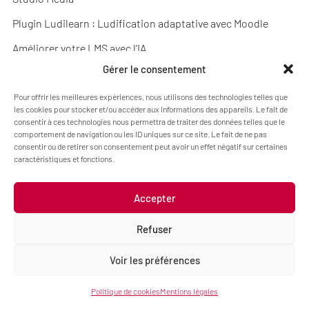
Plugin Ludilearn : Ludification adaptative avec Moodle
Améliorer votre LMS avec l’IA
Gérer le consentement
Pour offrir les meilleures expériences, nous utilisons des technologies telles que
OFFRES
les cookies pour stocker et/ou accéder aux informations des appareils. Le fait de
consentir à ces technologies nous permettra de traiter des données telles que le
ONG et association
comportement de navigation ou les ID uniques sur ce site. Le fait de ne pas
consentir ou de retirer son consentement peut avoir un effet négatif sur certaines
Établissement culturel
caractéristiques et fonctions.
Établissement public
Accepter
Établissement secondaire et supérieur
Refuser
Organisme de formation et entreprise
Voir les préférences
Politique de cookies
Mentions légales
RESSOURCES