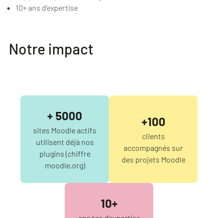
10+ ans d’expertise
Notre impact
+ 5000
+100
sites Moodle actifs
clients
utilisent déjà nos
accompagnés sur
plugins (chiffre
des projets Moodle
moodle.org)
10+
années d’expertise