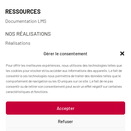
RESSOURCES
Documentation LMS
NOS RÉALISATIONS
Réalisations
Gérer le consentement
Pour offrir les meilleures expériences, nous utilisons des technologies telles que
les cookies pour stocker et/ou accéder aux informations des appareils. Le fait de
A PROPOS
consentir à ces technologies nous permettra de traiter des données telles que le
Actualités
comportement de navigation ou les ID uniques sur ce site. Le fait de ne pas
consentir ou de retirer son consentement peut avoir un effet négatif sur certaines
Qui sommes-nous ?
caractéristiques et fonctions.
Accepter
Mentions légales
Politique de cookies (UE)
Refuser
Code : Jérôme Chanteclair
Design : Camille Frégier