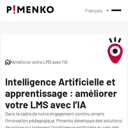
Français
Skip
to
content
Améliorer votre LMS avec l’IA
Intelligence Artificielle et
apprentissage : améliorer
votre LMS avec l’IA
Dans le cadre de notre engagement continu envers
l’innovation pédagogique, Pimenko développe des solutions
de pointe qui intègrent l’intelligence artificielle au sein des