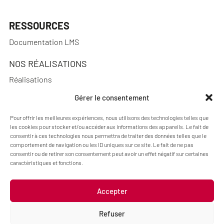
RESSOURCES
Documentation LMS
NOS RÉALISATIONS
Réalisations
Gérer le consentement
Pour offrir les meilleures expériences, nous utilisons des technologies telles que
les cookies pour stocker et/ou accéder aux informations des appareils. Le fait de
A PROPOS
consentir à ces technologies nous permettra de traiter des données telles que le
Actualités
comportement de navigation ou les ID uniques sur ce site. Le fait de ne pas
consentir ou de retirer son consentement peut avoir un effet négatif sur certaines
Qui sommes-nous ?
caractéristiques et fonctions.
Accepter
Mentions légales
Politique de cookies (UE)
Refuser
Code : Jérôme Chanteclair
Design : Camille Frégier