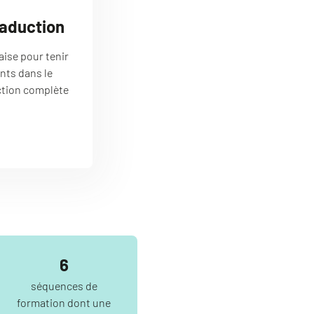
raduction
aise pour tenir
nts dans le
ction complète
6
séquences de
formation dont une