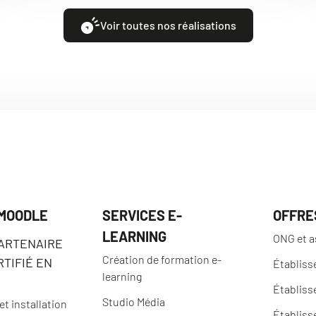
Voir toutes nos réalisations
 MOODLE
SERVICES E-
OFFRE
LEARNING
ONG et a
PARTENAIRE
Création de formation e-
TIFIÉ EN
Établiss
learning
Établiss
Studio Média
t installation
Établiss