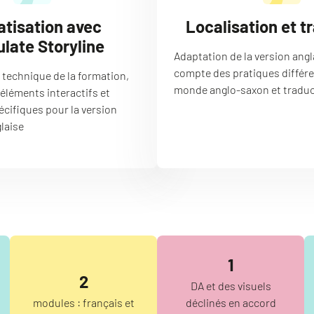
atisation avec
Localisation et t
ulate Storyline
Adaptation de la version angl
compte des pratiques différe
technique de la formation,
monde anglo-saxon et tradu
 éléments interactifs et
cifiques pour la version
glaise
1
2
DA et des visuels
modules : français et
déclinés en accord