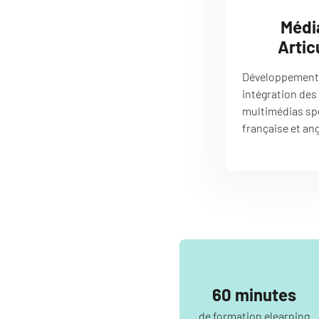
Médi
Artic
Développement 
intégration des
multimédias spé
française et an
60 minutes
de formation elearning