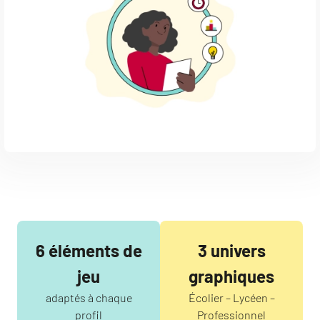
6 éléments de
3 univers
jeu
graphiques
adaptés à chaque
Écolier – Lycéen –
profil
Professionnel