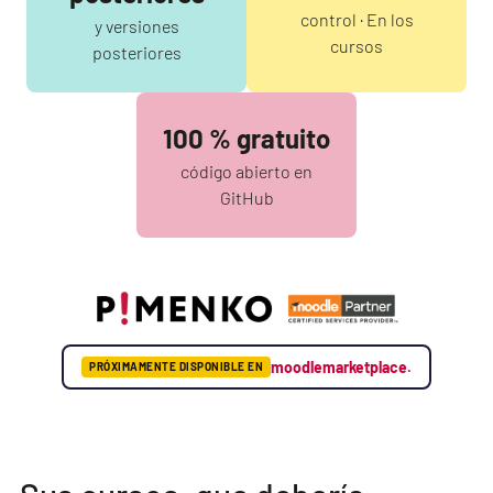
control · En los
y versiones
cursos
posteriores
100 % gratuito
código abierto en
GitHub
moodlemarketplace.
PRÓXIMAMENTE DISPONIBLE EN