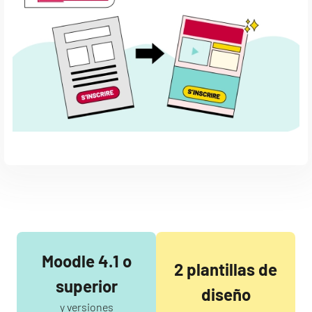
Moodle 4.1 o
2 plantillas de
superior
diseño
y versiones