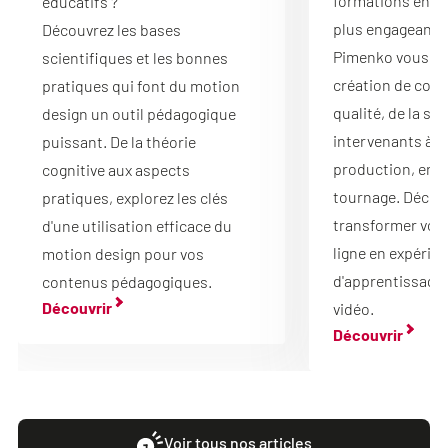
formations en li
éducatifs ?
plus engageantes
Découvrez les bases
Pimenko vous gu
scientifiques et les bonnes
création de cont
pratiques qui font du motion
qualité, de la sé
design un outil pédagogique
intervenants à la
puissant. De la théorie
production, en p
cognitive aux aspects
tournage. Déco
pratiques, explorez les clés
transformer vos
d'une utilisation efficace du
ligne en expérie
motion design pour vos
d'apprentissage 
contenus pédagogiques.
Découvrir
vidéo.
Découvrir
Voir tous nos articles