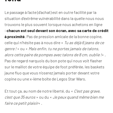
Le passage à l’acte (d’achat) est en outre facilité par la
situation d’extrême vulnérabilité dans la quelle nous nous
trouvons le plus souvent lorsque nous achetons en ligne
:
chacun est seul devant son écran, avec sa carte de crédit
à proximité
. Pas de pression amicale de la bonne copine,
celle qui n’hésite pas à nous dire «
Tu as déjà 6 jeans de ce
genre !
» ou «
Mais enfin, tu ne portes jamais de talons,
alors cette paire de pompes avec talons de 8 cm, oublie !
« .
Pas de regard narquois du bon pote qui nous voit flasher
sur le maillot de votre équipe de foot préférée, les baskets
jaune fluo que vous n’oserez jamais porter devant votre
copine ou une x-ième boîte de Legos Star Wars.
Et tout ça, au nom de notre liberté, du «
C’est pas grave,
c’est que 35 euros
» ou du «
Je peux quand même bien me
faire ce petit plaisir
« .