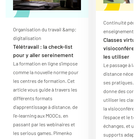
Continuité péda
Organisation du travail &amp;
enseignement hy
digitalisation
Classes virtuel
Télétravail : la check-list
visioconféren
pour y aller sereinement
les utiliser
La formation en ligne s'impose
Le passage à la 
comme la nouvelle norme pour
distance nécessi
les centres de formation. Cet
ses pratiques. Ce
article vous guide à travers les
donne des conse
différents formats
utiliser les class
d'apprentissage à distance, de
la visioconféren
l'e-learning aux MOOCs, en
l'espace et le tem
passant par les webinaires et
échanges, et util
les serious games. Pimenko
supports adaptés