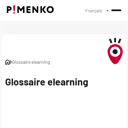
Français
Skip
to
content
Glossaire elearning
Glossaire elearning