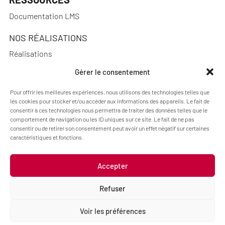
Documentation LMS
NOS RÉALISATIONS
Réalisations
Gérer le consentement
Pour offrir les meilleures expériences, nous utilisons des technologies telles que
A PROPOS
les cookies pour stocker et/ou accéder aux informations des appareils. Le fait de
consentir à ces technologies nous permettra de traiter des données telles que le
Actualités
comportement de navigation ou les ID uniques sur ce site. Le fait de ne pas
consentir ou de retirer son consentement peut avoir un effet négatif sur certaines
Qui sommes-nous ?
caractéristiques et fonctions.
Accepter
Mentions légales
Politique de cookies (UE)
Refuser
Code : Jérôme Chanteclair
Design : Camille Frégier
Voir les préférences