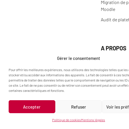
Migration de 
Moodle
Audit de plat
A PROPOS
Actualités
Gérer le consentement
Qui sommes-n
Pour offrir les meilleures expériences, nous utilisons des technologies telles que les
stocker et/ou accéder aux informations des appareils. Le fait de consentir à ces tec
permettra de traiter des données telles que le comportement de navigation ou les ID 
ce site. Le fait de ne pas consentir ou de retirer son consentement peut avoir un effet 
certaines caractéristiques et fonctions.
Accepter
Refuser
Voir les pr
Politique de cookies
Mentions légales