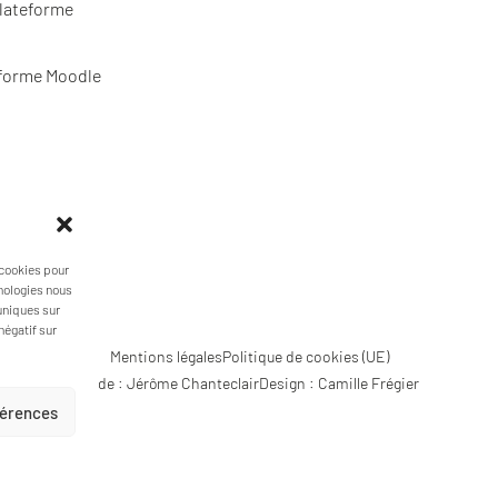
plateforme
eforme Moodle
ous ?
 cookies pour
hnologies nous
uniques sur
négatif sur
Mentions légales
Politique de cookies (UE)
Code : Jérôme Chanteclair
Design : Camille Frégier
éférences