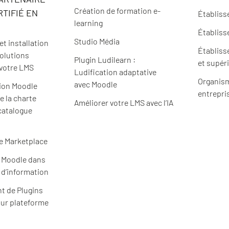
Création de formation e-
TIFIÉ EN
Établiss
learning
Établiss
Studio Média
t installation
Établiss
solutions
Plugin Ludilearn :
et supér
 votre LMS
Ludification adaptative
Organism
avec Moodle
ion Moodle
entrepri
e la charte
Améliorer votre LMS avec l’IA
catalogue
e Marketplace
e Moodle dans
 d’information
t de Plugins
ur plateforme