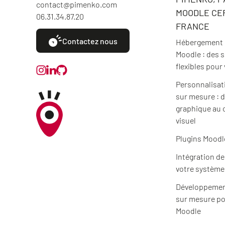
contact@pimenko.com
MOODLE CER
06.31.34.87.20
FRANCE
Contactez nous
Hébergement e
Moodle : des 
flexibles pour
Personnalisat
sur mesure : d
graphique au 
visuel
Plugins Moodl
Intégration d
votre système
Développemen
sur mesure po
Moodle