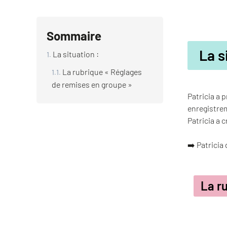
Sommaire
La s
La situation :
La rubrique « Réglages
de remises en groupe »
Patricia a 
enregistrem
Patricia a 
➡️ Patricia
La r