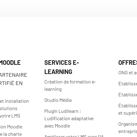
 MOODLE
SERVICES E-
OFFRE
LEARNING
ONG et a
PARTENAIRE
Création de formation e-
TIFIÉ EN
Établiss
learning
Établiss
Studio Média
t installation
Établiss
solutions
Plugin Ludilearn :
et supér
 votre LMS
Ludification adaptative
Organism
avec Moodle
ion Moodle
entrepri
e la charte
Améliorer votre LMS avec l’IA