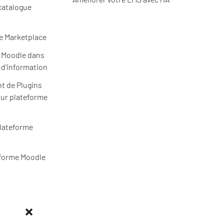
catalogue
e Marketplace
e Moodle dans
 d’information
t de Plugins
ur plateforme
plateforme
eforme Moodle