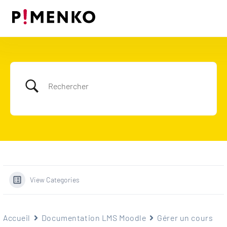
Skip
to
content
View Categories
Accueil
Documentation LMS Moodle
Gérer un cours