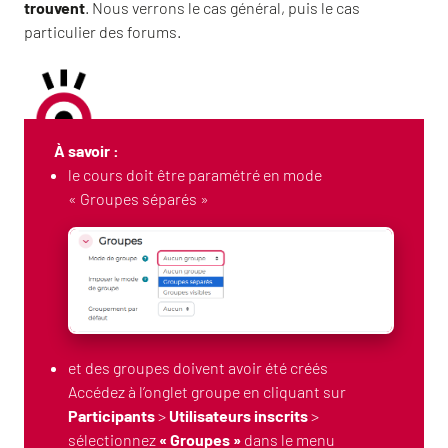
trouvent
. Nous verrons le cas général, puis le cas
particulier des forums.
À savoir :
le cours doit être paramétré en mode
« Groupes séparés »
et des groupes doivent avoir été créés
Accédez à l’onglet groupe en cliquant sur
Participants
>
Utilisateurs inscrits
>
sélectionnez
« Groupes »
dans le menu