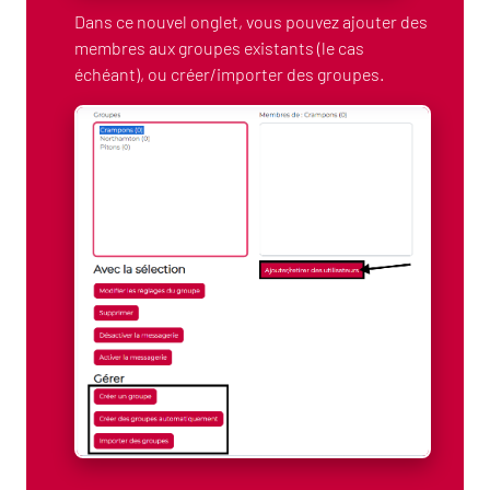
Dans ce nouvel onglet, vous pouvez ajouter des
membres aux groupes existants (le cas
échéant), ou créer/importer des groupes.