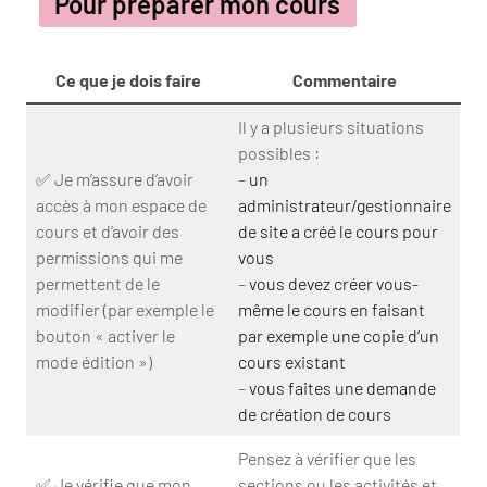
Pour préparer mon cours
Ce que je dois faire
Commentaire
Il y a plusieurs situations
possibles :
✅​ Je m’assure d’avoir
–
un
accès à mon espace de
administrateur/gestionnaire
cours et d’avoir des
de site a créé le cours pour
permissions qui me
vous
permettent de le
–
vous devez créer vous-
modifier (par exemple le
même le cours en faisant
bouton « activer le
par exemple une copie d’un
mode édition »)
cours existant
–
vous faites une demande
de création de cours
Pensez à vérifier que les
✅​ Je vérifie que mon
sections ou les activités et