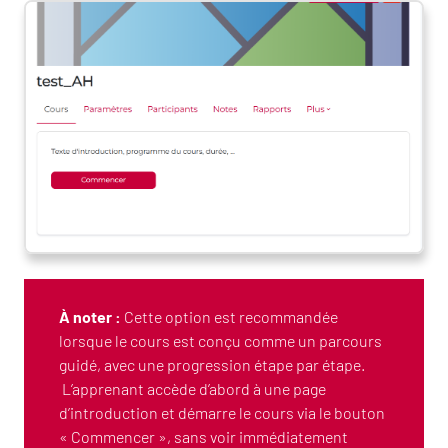
À noter :
Cette option est recommandée
lorsque le cours est conçu comme un parcours
guidé, avec une progression étape par étape.
L’apprenant accède d’abord à une page
d’introduction et démarre le cours via le bouton
« Commencer », sans voir immédiatement