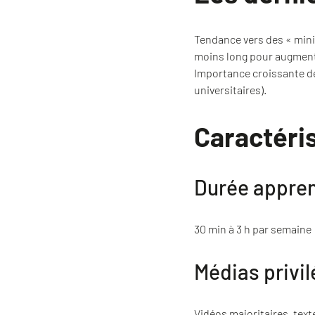
Tendance vers des « min
moins long pour augment
Importance croissante de
universitaires).
Caractéri
Durée appre
30 min à 3 h par semaine
Médias privil
Vidéos majoritaires, tex