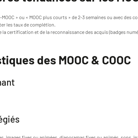
i-MOOC » ou « MOOC plus courts » de 2-3 semaines ou avec des c
er les taux de complétion.
 la certification et de la reconnaissance des acquis (badges numé
stiques des MOOC & COOC
nant
égiés
tes, images fixes ou animées, diaporamas fixes ou animés, sons, i