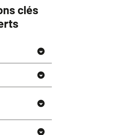
ons clés
erts