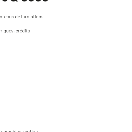
ontenus de formations
riques, crédits
nfographies, motion