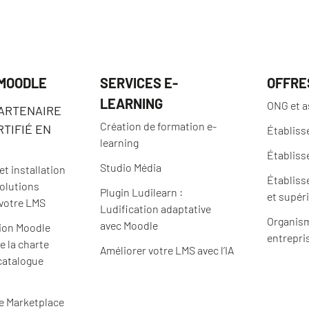
 MOODLE
SERVICES E-
OFFRE
LEARNING
ONG et a
PARTENAIRE
Création de formation e-
TIFIÉ EN
Établiss
learning
Établiss
Studio Média
t installation
Établiss
solutions
Plugin Ludilearn :
et supér
 votre LMS
Ludification adaptative
Organism
avec Moodle
ion Moodle
entrepri
e la charte
Améliorer votre LMS avec l’IA
catalogue
e Marketplace