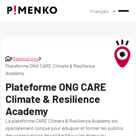
Français
Skip
to
content
Réalisations
Plateforme ONG CARE Climate & Resilience
Academy
Plateforme ONG CARE
Climate & Resilience
Academy
La plateforme CARE Climate & Resilience Academy est
spécialement conçue pour éduquer et former les publics
des organisations de solidarité sur les enjeux du