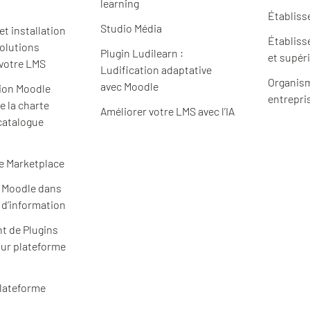
learning
Établiss
Studio Média
t installation
Établiss
solutions
Plugin Ludilearn :
et supér
 votre LMS
Ludification adaptative
Organism
avec Moodle
ion Moodle
entrepri
e la charte
Améliorer votre LMS avec l’IA
catalogue
e Marketplace
e Moodle dans
 d’information
t de Plugins
ur plateforme
plateforme