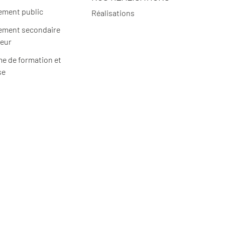
ement public
Réalisations
ement secondaire
ieur
e de formation et
se