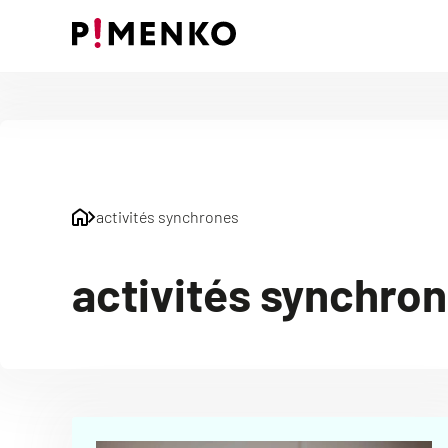
Skip
to
content
activités synchrones
activités synchro