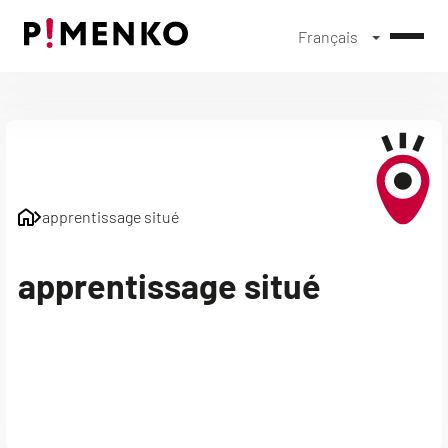
Français
Skip
to
content
apprentissage situé
apprentissage situé