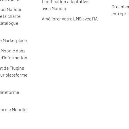
Ludification adaptative
Organism
avec Moodle
ion Moodle
entrepri
e la charte
Améliorer votre LMS avec l’IA
catalogue
e Marketplace
e Moodle dans
 d’information
t de Plugins
ur plateforme
plateforme
eforme Moodle