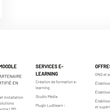
 MOODLE
SERVICES E-
OFFRE
LEARNING
ONG et a
PARTENAIRE
Création de formation e-
TIFIÉ EN
Établiss
learning
Établiss
Studio Média
t installation
Établiss
solutions
Plugin Ludilearn :
et supér
 votre LMS