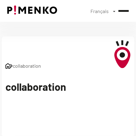
Français
Skip
to
content
collaboration
collaboration