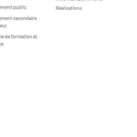
ement public
Réalisations
ement secondaire
ieur
e de formation et
se