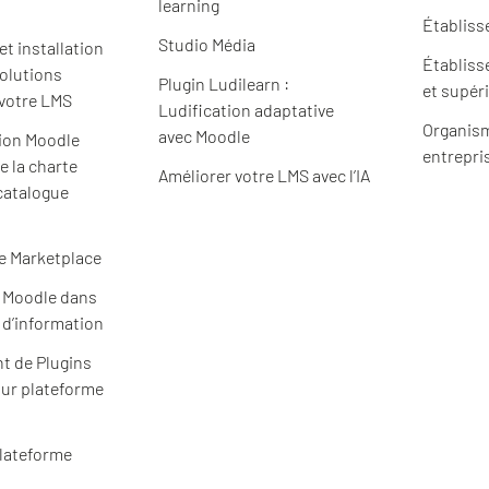
learning
Établiss
Studio Média
t installation
Établiss
solutions
Plugin Ludilearn :
et supér
 votre LMS
Ludification adaptative
Organism
avec Moodle
ion Moodle
entrepri
e la charte
Améliorer votre LMS avec l’IA
catalogue
e Marketplace
e Moodle dans
 d’information
t de Plugins
ur plateforme
plateforme