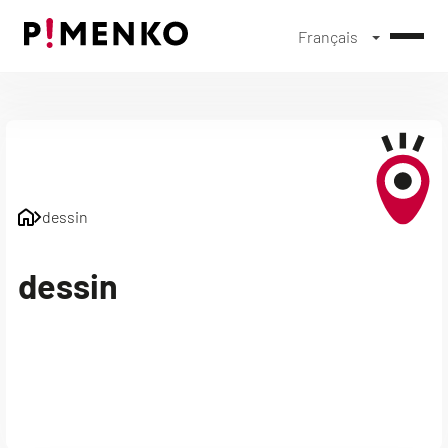
Français
Skip
to
content
dessin
dessin