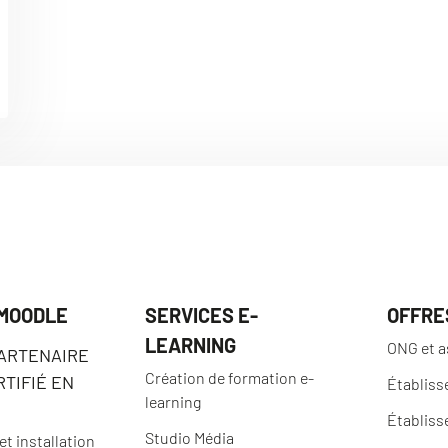
 MOODLE
SERVICES E-
OFFRE
LEARNING
ONG et a
PARTENAIRE
Création de formation e-
TIFIÉ EN
Établiss
learning
Établiss
Studio Média
t installation