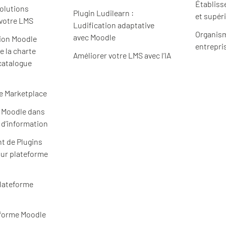
Établiss
solutions
Plugin Ludilearn :
et supér
 votre LMS
Ludification adaptative
Organism
avec Moodle
ion Moodle
entrepri
e la charte
Améliorer votre LMS avec l’IA
catalogue
e Marketplace
e Moodle dans
 d’information
t de Plugins
ur plateforme
plateforme
eforme Moodle