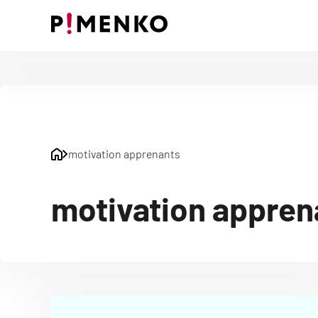
Skip
to
content
motivation apprenants
motivation appren