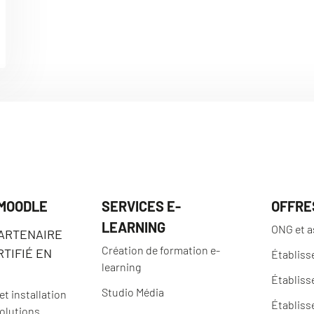
 MOODLE
SERVICES E-
OFFRE
LEARNING
ONG et a
PARTENAIRE
Création de formation e-
TIFIÉ EN
Établiss
learning
Établiss
Studio Média
t installation
Établiss
solutions