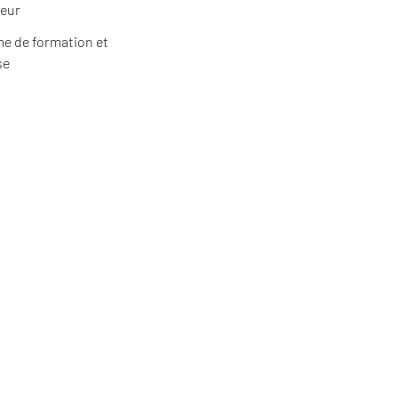
ieur
e de formation et
se