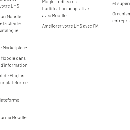
Plugin Ludilearn :
et supér
 votre LMS
Ludification adaptative
Organism
avec Moodle
ion Moodle
entrepri
e la charte
Améliorer votre LMS avec l’IA
catalogue
e Marketplace
e Moodle dans
 d’information
t de Plugins
ur plateforme
plateforme
eforme Moodle