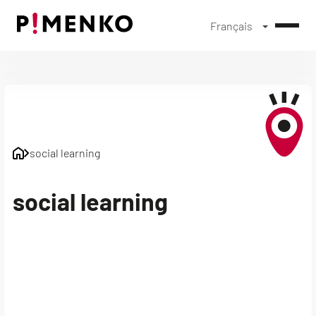
Français
Skip
to
content
social learning
social learning