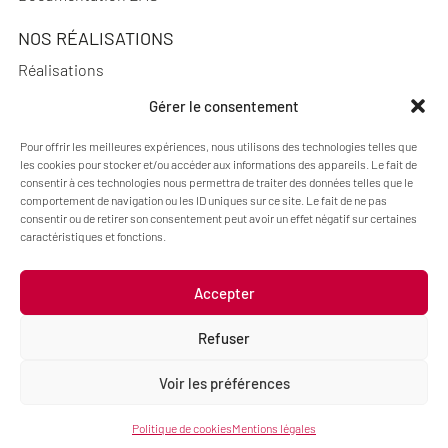
NOS RÉALISATIONS
Réalisations
Gérer le consentement
Pour offrir les meilleures expériences, nous utilisons des technologies telles que
A PROPOS
les cookies pour stocker et/ou accéder aux informations des appareils. Le fait de
consentir à ces technologies nous permettra de traiter des données telles que le
Actualités
comportement de navigation ou les ID uniques sur ce site. Le fait de ne pas
consentir ou de retirer son consentement peut avoir un effet négatif sur certaines
Qui sommes-nous ?
caractéristiques et fonctions.
Accepter
Mentions légales
Politique de cookies (UE)
Refuser
Code : Jérôme Chanteclair
Design : Camille Frégier
Voir les préférences
Politique de cookies
Mentions légales