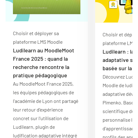
Choisir et déployer sa
Choisir et déploy
plateforme LMS Moodle
plateforme LMS 
Ludilearn au MoodleMoot
Ludilearn : la 
France 2025 : quand la
adaptative su
recherche rencontre la
basée sur la r
pratique pédagogique
Découvrez Ludile
Au MoodleMoot France 2025,
Moodle de ludifi
les équipes pédagogiques de
adaptative dével
l'académie de Lyon ont partagé
Pimenko. Basé su
leur retour d'expérience
scientifique du LI
concret sur l'utilisation de
personnalise l'e
Ludilearn, plugin de
d'apprentissage 
ludification adaptative intégré
profils des appr