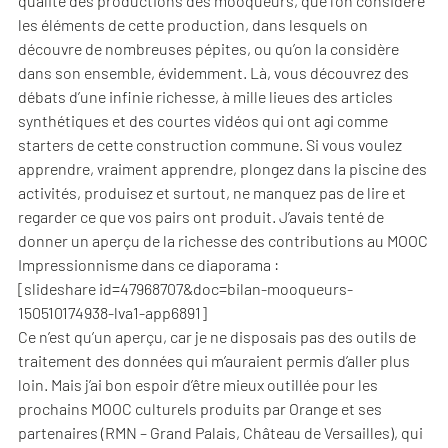
qualité des productions des mooqueurs, que l’on considère
les éléments de cette production, dans lesquels on
découvre de nombreuses pépites, ou qu’on la considère
dans son ensemble, évidemment. Là, vous découvrez des
débats d’une infinie richesse, à mille lieues des articles
synthétiques et des courtes vidéos qui ont agi comme
starters de cette construction commune. Si vous voulez
apprendre, vraiment apprendre, plongez dans la piscine des
activités, produisez et surtout, ne manquez pas de lire et
regarder ce que vos pairs ont produit. J’avais tenté de
donner un aperçu de la richesse des contributions au MOOC
Impressionnisme dans ce diaporama :
[slideshare id=47968707&doc=bilan-mooqueurs-
150510174938-lva1-app6891]
Ce n’est qu’un aperçu, car je ne disposais pas des outils de
traitement des données qui m’auraient permis d’aller plus
loin. Mais j’ai bon espoir d’être mieux outillée pour les
prochains MOOC culturels produits par Orange et ses
partenaires (RMN – Grand Palais, Château de Versailles), qui