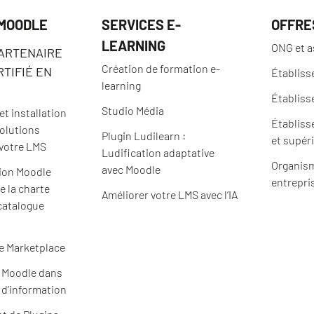
 MOODLE
SERVICES E-
OFFRE
LEARNING
ONG et a
PARTENAIRE
Création de formation e-
TIFIÉ EN
Établiss
learning
Établiss
Studio Média
t installation
Établiss
solutions
Plugin Ludilearn :
et supér
 votre LMS
Ludification adaptative
Organism
avec Moodle
ion Moodle
entrepri
e la charte
Améliorer votre LMS avec l’IA
catalogue
e Marketplace
e Moodle dans
 d’information