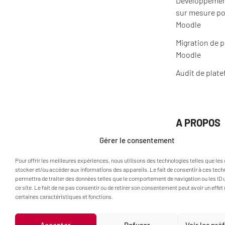
Développemen
sur mesure po
Moodle
Migration de 
Moodle
Audit de plat
A PROPOS
Actualités
Gérer le consentement
Qui sommes-n
Pour offrir les meilleures expériences, nous utilisons des technologies telles que les
stocker et/ou accéder aux informations des appareils. Le fait de consentir à ces tec
permettra de traiter des données telles que le comportement de navigation ou les ID 
ce site. Le fait de ne pas consentir ou de retirer son consentement peut avoir un effet 
certaines caractéristiques et fonctions.
Accepter
Refuser
Voir les pr