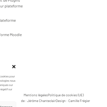
t de Plugins
ur plateforme
plateforme
eforme Moodle
ous ?
 cookies pour
hnologies nous
uniques sur
négatif sur
Mentions légales
Politique de cookies (UE)
Code : Jérôme Chanteclair
Design : Camille Frégier
éférences