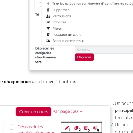
de chaque cours
, on trouve 4 boutons :
Un bout
principa
format, e
Un bouto
notre gu