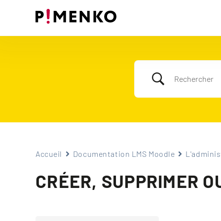
Skip
to
content
Accueil
Documentation LMS Moodle
L'adminis
CRÉER, SUPPRIMER O