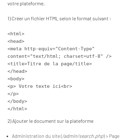
votre plateforme.
1) Créer un fichier HTML selon le format suivant :
<html>
<head>
<meta http-equiv="Content-Type"
content="text/html; charset=utf-8" />
<title>Titre de la page/title>
</head>
<body>
<p> Votre texte ici<br>
</p>
</body>
</html>
2) Ajouter le document sur la plateforme
Administration du site (
/admin/search.php
) > Page