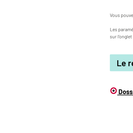
Vous pouve
Les paramèt
sur l’ongle
Le r
Doss