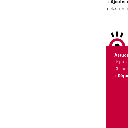
«
Ajouter 
sélectionn
Astuce
depuis
Glissez
«
Dépo