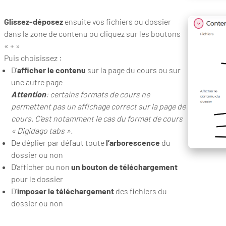
Glissez-déposez
ensuite vos fichiers ou dossier
dans la zone de contenu ou cliquez sur les boutons
« + »
Puis choisissez :
D’
afficher
le contenu
sur la page du cours ou sur
une autre page
Attention
: certains formats de cours ne
permettent pas un affichage correct sur la page de
cours. C’est notamment le cas du format de cours
« Digidago tabs ».
De déplier par défaut toute
l’arborescence
du
dossier ou non
D’afficher ou non
un bouton de téléchargement
pour le dossier
D’
imposer le téléchargement
des fichiers du
dossier ou non