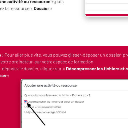
une activité ou ressource
»,puis
ez la ressource «
Dossier
»
 :
Pour aller plus vite, vous pouvez glisser-déposer un dossier (p
 votre ordinateur, sur votre espace de formation.
-déposez le dossier, cliquez sur «
Décompresser les fichiers et c
ser
«