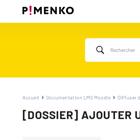
Skip
to
content
Accueil
Documentation LMS Moodle
Diffuser 
[DOSSIER] AJOUTER 