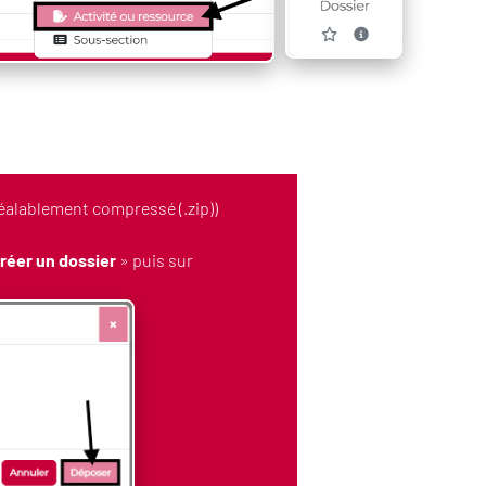
réalablement compressé (.zip))
réer un dossier
» puis sur