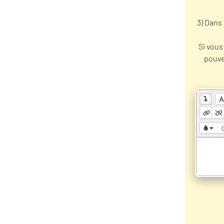
3) Dans 
Si vous
pouve