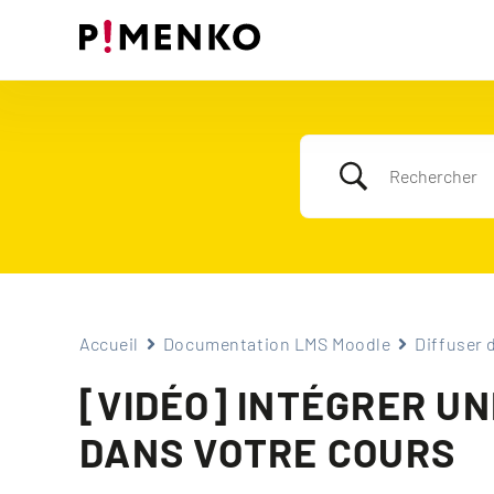
Skip
to
content
Accueil
Documentation LMS Moodle
Diffuser 
[VIDÉO] INTÉGRER U
DANS VOTRE COURS