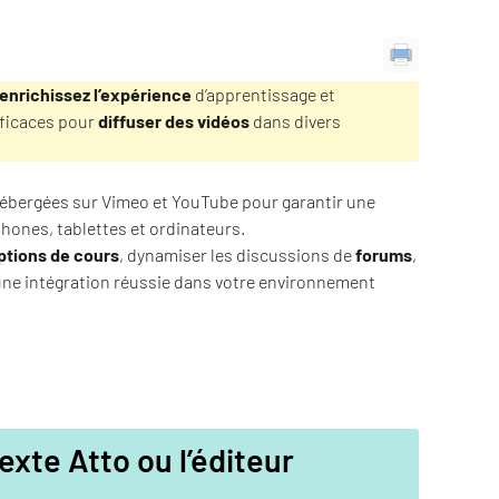
enrichissez l’expérience
d’apprentissage et
fficaces pour
diffuser des vidéos
dans divers
hébergées sur Vimeo et YouTube pour garantir une
phones, tablettes et ordinateurs.
ptions de cours
, dynamiser les discussions de
forums
,
 une intégration réussie dans votre environnement
texte Atto ou l’éditeur