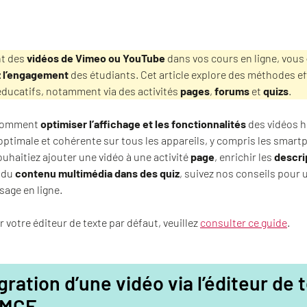
nt des
vidéos de Vimeo ou YouTube
dans vos cours en ligne, vous
 l’engagement
des étudiants. Cet article explore des méthodes e
éducatifs, notamment via des activités
pages
,
forums
et
quizs
.
comment
optimiser l’affichage et les fonctionnalités
des vidéos 
 optimale et cohérente sur tous les appareils, y compris les smart
uhaitiez ajouter une vidéo à une activité
page
, enrichir les
descri
r du
contenu multimédia dans des quiz
, suivez nos conseils pour
sage en ligne.
r votre éditeur de texte par défaut, veuillez
consulter ce guide
.
gration d’une vidéo via l’éditeur de 
yMCE