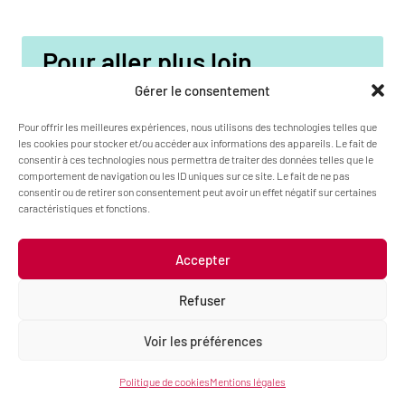
Pour aller plus loin
Gérer le consentement
Page du site officielle de Moodle sur les paramétrages
Pour offrir les meilleures expériences, nous utilisons des technologies telles que
de l’activité atelier
les cookies pour stocker et/ou accéder aux informations des appareils. Le fait de
consentir à ces technologies nous permettra de traiter des données telles que le
FAQ officielle
comportement de navigation ou les ID uniques sur ce site. Le fait de ne pas
consentir ou de retirer son consentement peut avoir un effet négatif sur certaines
caractéristiques et fonctions.
What are your Feelings
Accepter
Refuser
Voir les préférences
Share This Article :
Politique de cookies
Mentions légales