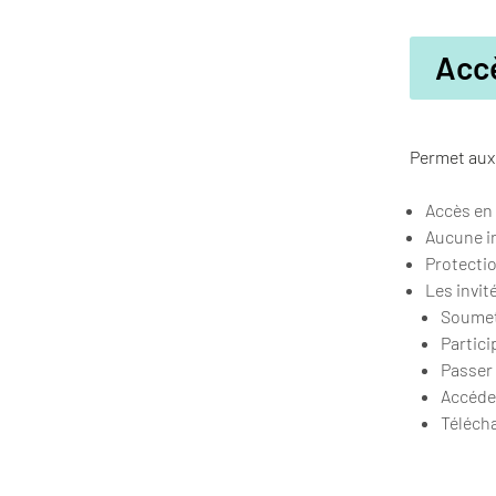
Accè
Permet aux 
Accès en
Aucune i
Protectio
Les invit
Soumet
Partici
Passer 
Accéder
Télécha