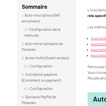
Sommaire
L’inscripti
Auto-inscription (Self
rôle spéci
enrolment)
Les méthode
Configuration de la
méthode
Inscripti
Auto-enrol synopsis de
Inscripti
Pimenko
Inscripti
Inscripti
Accès invité (Guest access)
Configuration
Retrouvez 
Vous trouve
Inscription payante
Moodle ains
(Enrolment on payment)
Configuration
Synopsis PayPal de
Auto
Pimenko