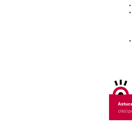
Astuce
clés) p