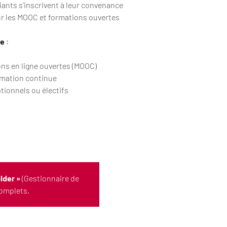
iants s’inscrivent à leur convenance
ur les MOOC et formations ouvertes
ge
:
ns en ligne ouvertes (MOOC)
mation continue
tionnels ou électifs
lder »
(Gestionnaire de
complets.