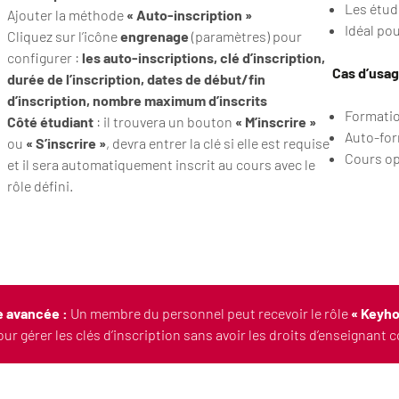
Les étud
Ajouter la méthode
« Auto-inscription »
Idéal po
Cliquez sur l’icône
engrenage
(paramètres) pour
configurer :
les auto-inscriptions, clé d’inscription,
Cas d’usa
durée de l’inscription, dates de début/fin
d’inscription, nombre maximum d’inscrits
Formatio
Côté étudiant
: il trouvera un bouton
« M’inscrire »
Auto-for
ou
« S’inscrire »
, devra entrer la clé si elle est requise
Cours op
et il sera automatiquement inscrit au cours avec le
rôle défini.
 avancée :
Un membre du personnel peut recevoir le rôle
« Keyho
our gérer les clés d’inscription sans avoir les droits d’enseignant 