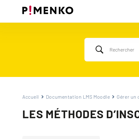
Skip
to
content
Accueil
Documentation LMS Moodle
Gérer un 
LES MÉTHODES D’INS