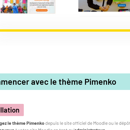
mencer avec le thème Pimenko
llation
gez le thème Pimenko
depuis le site officiel de Moodle ou le dép
ez vous
à votre site Moodle en tant qu’
administrateur
.