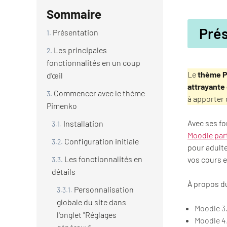
Sommaire
Pré
Présentation
Les principales
fonctionnalités en un coup
Le
thème 
d’œil
attrayante 
Commencer avec le thème
à apporter
Pimenko
Avec ses fo
Installation
Moodle par
Configuration initiale
pour adulte
Les fonctionnalités en
vos cours e
détails
À propos 
Personnalisation
globale du site dans
Moodle 3.
l'onglet "Réglages
Moodle 4.