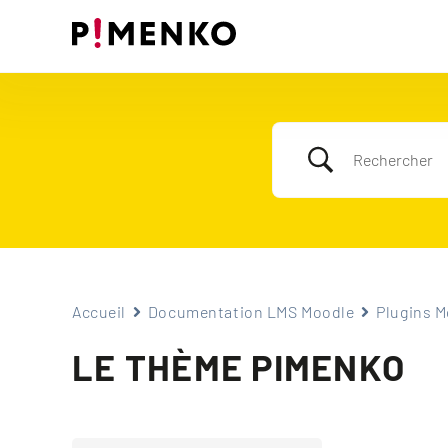
Skip
to
content
Accueil
Documentation LMS Moodle
Plugins M
LE THÈME PIMENKO