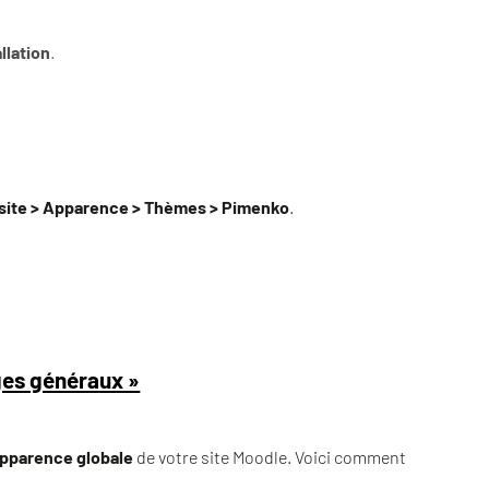
llation
.
 site > Apparence > Thèmes > Pimenko
.
ages généraux »
apparence globale
de votre site Moodle. Voici comment