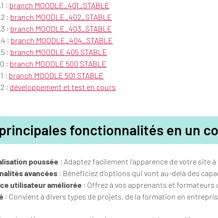
1 :
branch MOODLE_401_STABLE
2 :
branch MOODLE_402_STABLE
3 :
branch MOODLE_403_STABL
E
.4 :
branch MOODLE_404_STABL
E
5 :
branch MOODLE 405 STABLE
0 :
branch MOODLE 500 STABLE
1 :
branch MOODLE 501 STABLE
2 :
développement et test en cours
principales fonctionnalités en un co
lisation poussée
: Adaptez facilement l’apparence de votre site 
nalités avancées
: Bénéficiez d’options qui vont au-delà des cap
ce utilisateur améliorée
: Offrez à vos apprenants et formateurs 
té
: Convient à divers types de projets, de la formation en entrepri