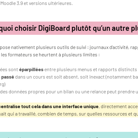
 Moodle 3.9 et versions ultérieures.
quoi choisir DigiBoard plutôt qu’un autre p
ose nativement plusieurs outils de suivi : journaux d’activité, r
, les formateurs se heurtent à plusieurs limites :
ées sont
éparpillées
entre plusieurs menus et rapports distincts
 passé
dans un cours est soit absent, soit inexact (notamment bas
rg)
 des données propres pour un bilan ou une relance peut prendre 
centralise tout cela dans une interface unique
, directement acce
ait qui a travaillé, combien de temps, sur quelles ressources et qu