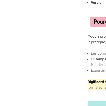
Version
:
Pour
Moodle prop
la pratique
Les donn
Le
temps
Moodle.o
Exporter
DigiBoard 
formateur s