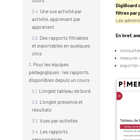
cours
DigiBoard 
Une vue activité par
filtres par
activité, apprenant par
Les adminis
apprenant
En bref, av
Des rapports filtrables
et exportables en quelques
consulter
clics
mesurer 
Pour les équipes
exporter 
pédagogiques : les rapports
disponibles depuis un cours
L'onglet tableau de bord
L'onglet présence et
résultats
Vues par activités
Les rapports
personnalisés