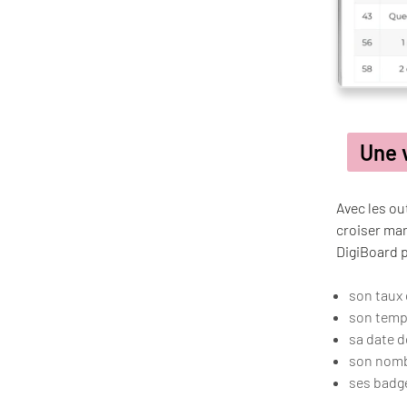
Une 
Avec les ou
croiser man
DigiBoard 
son taux
son temp
sa date d
son nomb
ses badge