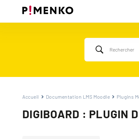
Skip
to
content
Accueil
Documentation LMS Moodle
Plugins M
DIGIBOARD : PLUGIN 