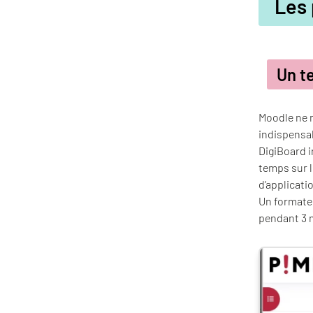
Les 
Un t
Moodle ne m
indispensab
DigiBoard 
temps sur l
d’applicati
Un formateu
pendant 3 