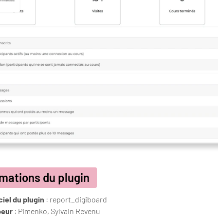
rmations du plugin
iel du plugin
: report_digiboard
peur
: Pimenko, Sylvain Revenu