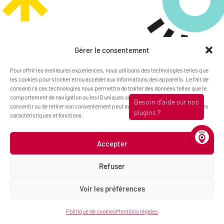
Gérer le consentement
Pour offrir les meilleures expériences, nous utilisons des technologies telles que
les cookies pour stocker et/ou accéder aux informations des appareils. Le fait de
35 quai Saint Vincent, 69001 Lyon
consentir à ces technologies nous permettra de traiter des données telles que le
contact@pimenko.com
comportement de navigation ou les ID uniques sur ce site. Le fait de ne pas
06.31.34.87.20
consentir ou de retirer son consentement peut avoir un effet négatif sur certaines
caractéristiques et fonctions.
Accepter
Refuser
Voir les préférences
Politique de cookies
Mentions légales