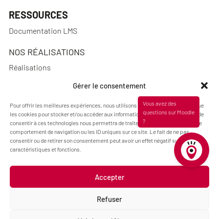
RESSOURCES
Documentation LMS
NOS RÉALISATIONS
Réalisations
Gérer le consentement
Pour offrir les meilleures expériences, nous utilisons des technologies telles que
A PROPOS
les cookies pour stocker et/ou accéder aux informations des appareils. Le fait de
consentir à ces technologies nous permettra de traiter des données telles que le
Actualités
comportement de navigation ou les ID uniques sur ce site. Le fait de ne pas
consentir ou de retirer son consentement peut avoir un effet négatif sur certaines
Qui sommes-nous ?
caractéristiques et fonctions.
Accepter
Mentions légales
Politique de cookies (UE)
Refuser
Code : Jérôme Chanteclair
Design : Camille Frégier