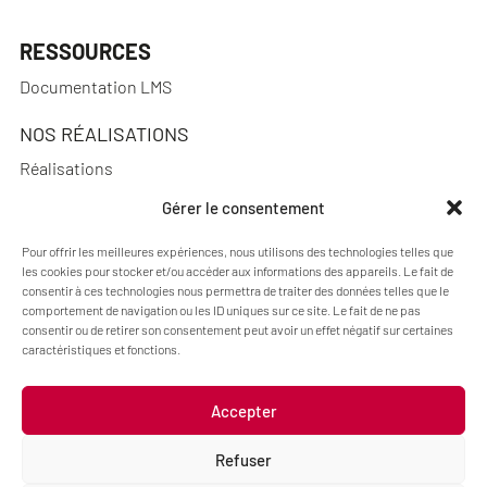
RESSOURCES
Documentation LMS
NOS RÉALISATIONS
Réalisations
Gérer le consentement
Pour offrir les meilleures expériences, nous utilisons des technologies telles que
A PROPOS
les cookies pour stocker et/ou accéder aux informations des appareils. Le fait de
consentir à ces technologies nous permettra de traiter des données telles que le
Actualités
comportement de navigation ou les ID uniques sur ce site. Le fait de ne pas
consentir ou de retirer son consentement peut avoir un effet négatif sur certaines
Qui sommes-nous ?
caractéristiques et fonctions.
Accepter
Mentions légales
Politique de cookies (UE)
Refuser
Code : Jérôme Chanteclair
Design : Camille Frégier