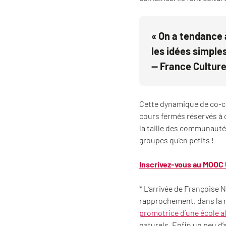
« On a tendance 
les idées simple
— France Cultur
Cette dynamique de co-co
cours fermés réservés à c
la taille des communauté
groupes qu’en petits !
Inscrivez-vous au MOOC U
* L’arrivée de Françoise 
rapprochement, dans la m
promotrice d’une école a
naturels. Enfin un peu d’a