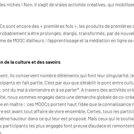
s niches ! Non, il s’agit de vraies activités créatives, qui mobilise
s sont encore des « premières fois », les produits de premières 
obablement à être prolongés, élargis, transformés, par de nouvel
e de MOOC d’ailleurs : l’apprentissage et la médiation en ligne s
 de la culture et des savoirs
ent, ils conservent nombre d’éléments qui font leur singularité, 
cipants en fait partie. C’est par eux que s’établit le pont entre cul
 ont du mal à s’entendre et à se parler*. A travers des activités or
larité, nous sommes engagés dans une démarche globale de co-cré
e en maître : ces MOOCs portent haut l’idée que la connaissance n
ure est avant tout affaire de vivre ensemble. Certes, tous les part
même hauteur dans ce qui leur est proposé. Mais ceux qui le souhai
es participants les plus engagés font preuve d’audace et remonten
e.