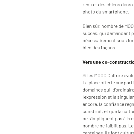
rentrer des chiens dans de
photo du smartphone.
Bien sûr, nombre de MOOC
succès, qui demandent pr
nécessairement sous form
bien des façons.
Vers une co-construction
Si les MOOC Culture évolu
La place offerte aux parti
domaines qui, d’ordinaire,
l’expression et la singu
encore, la confiance règn
construit, et que la cult
ne s’impliquent pas à la 
nombre ne faiblit pas. L
centaines. Ils font cultur