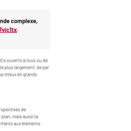
monde complexe,
7vjc1tx
OCs ouverts à tous ou de
le plus largement, de par
up mieux en grands
erspectives de
plan, mais aussi la
s enfants aux éléments