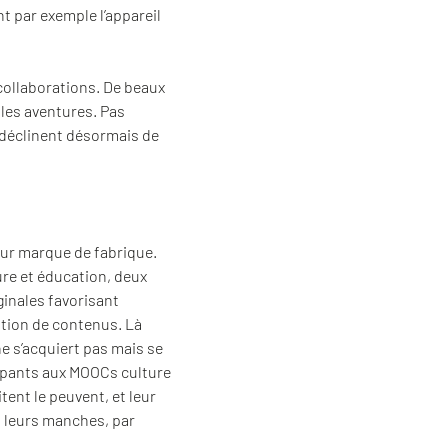
nt par exemple l’appareil
collaborations. De beaux
les aventures. Pas
e déclinent désormais de
leur marque de fabrique.
ture et éducation, deux
iginales favorisant
ation de contenus. Là
e s’acquiert pas mais se
icipants aux MOOCs culture
tent le peuvent, et leur
t leurs manches, par