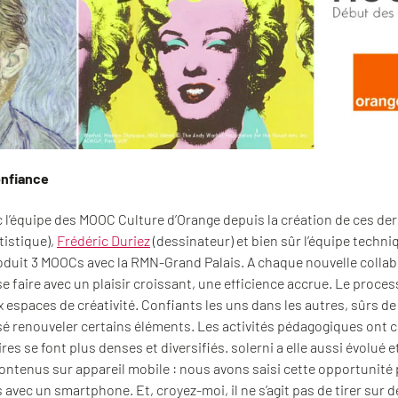
onfiance
ec l’équipe des MOOC Culture d’Orange depuis la création de ces d
tistique),
Frédéric Duriez
(dessinateur) et bien sûr l’équipe techni
oduit 3 MOOCs avec la RMN-Grand Palais. A chaque nouvelle collab
se faire avec un plaisir croissant, une efficience accrue. Le proces
x espaces de créativité. Confiants les uns dans les autres, sûrs 
é renouveler certains éléments. Les activités pédagogiques ont ch
s se font plus denses et diversifiés. solerni a elle aussi évolué
ontenus sur appareil mobile : nous avons saisi cette opportunité 
avec un smartphone. Et, croyez-moi, il ne s’agit pas de tirer sur d