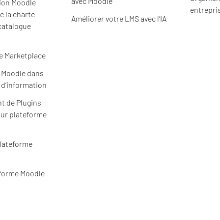
avec Moodle
ion Moodle
entrepri
e la charte
Améliorer votre LMS avec l’IA
catalogue
e Marketplace
e Moodle dans
 d’information
t de Plugins
ur plateforme
plateforme
eforme Moodle