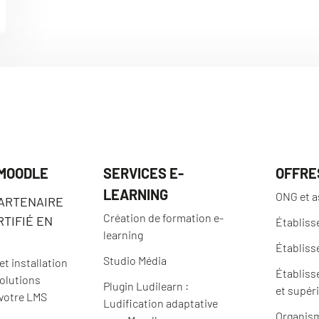
 MOODLE
SERVICES E-
OFFRE
LEARNING
ONG et a
PARTENAIRE
Création de formation e-
TIFIÉ EN
Établiss
learning
Établiss
Studio Média
t installation
Établiss
solutions
Plugin Ludilearn :
et supér
 votre LMS
Ludification adaptative
Organism