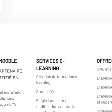
 MOODLE
SERVICES E-
OFFRE
LEARNING
ONG et a
PARTENAIRE
Création de formation e-
TIFIÉ EN
Établiss
learning
Établiss
Studio Média
t installation
Établiss
solutions
Plugin Ludilearn :
et supér
 votre LMS
Ludification adaptative
Organism