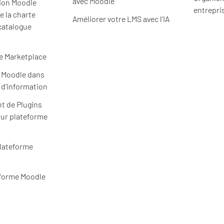
avec Moodle
ion Moodle
entrepri
e la charte
Améliorer votre LMS avec l’IA
catalogue
e Marketplace
e Moodle dans
 d’information
t de Plugins
ur plateforme
plateforme
eforme Moodle