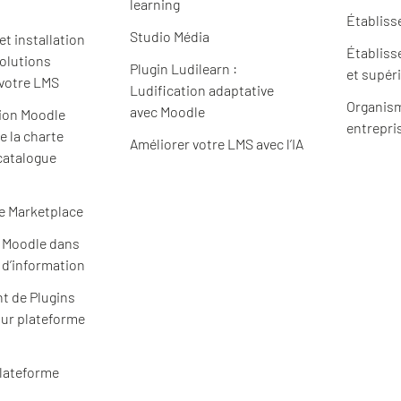
learning
Établiss
Studio Média
t installation
Établiss
solutions
Plugin Ludilearn :
et supér
 votre LMS
Ludification adaptative
Organism
avec Moodle
ion Moodle
entrepri
e la charte
Améliorer votre LMS avec l’IA
catalogue
e Marketplace
e Moodle dans
 d’information
t de Plugins
ur plateforme
plateforme