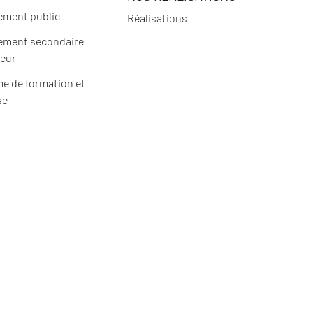
ement public
Réalisations
ement secondaire
ieur
e de formation et
se